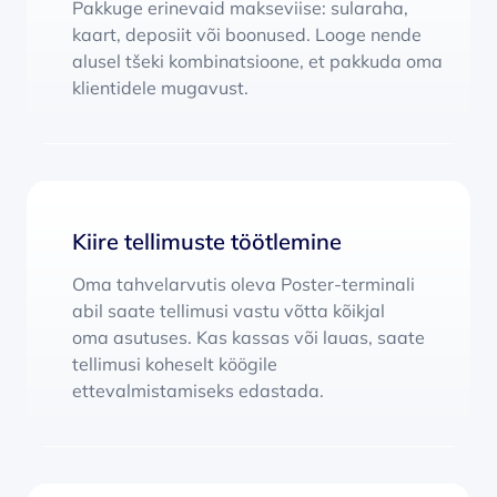
Pakkuge erinevaid makseviise: sularaha,
kaart, deposiit või boonused. Looge nende
alusel tšeki kombinatsioone, et pakkuda oma
klientidele mugavust.
Kiire tellimuste töötlemine
Oma tahvelarvutis oleva Poster-terminali
abil saate tellimusi vastu võtta kõikjal
oma asutuses. Kas kassas või lauas, saate
tellimusi koheselt köögile
ettevalmistamiseks edastada.