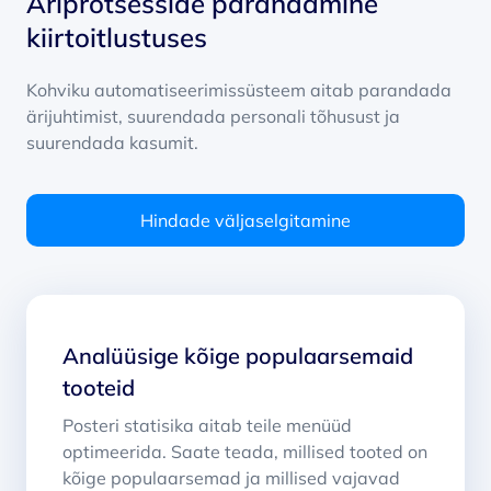
Äriprotsesside parandamine
kiirtoitlustuses
Kohviku automatiseerimissüsteem aitab parandada
ärijuhtimist, suurendada personali tõhusust ja
suurendada kasumit.
Hindade väljaselgitamine
Analüüsige kõige populaarsemaid
tooteid
Posteri statisika aitab teile menüüd
optimeerida. Saate teada, millised tooted on
kõige populaarsemad ja millised vajavad