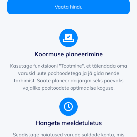
Vaata hindu
Koormuse planeerimine
Kasutage funktsiooni "Tootmine", et täiendada oma
varusid uute pooltoodetega ja jälgida nende
tarbimist. Saate planeerida järgmiseks päevaks
vajalike pooltoodete optimaalse koguse.
Hangete meeldetuletus
Seadistage hoiatused varude saldode kohta, mis