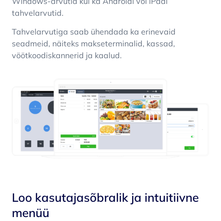
Windows-arvutid kui ka Androidi või iPadi
tahvelarvutid.
Tahvelarvutiga saab ühendada ka erinevaid
seadmeid, näiteks makseterminalid, kassad,
vöötkoodiskannerid ja kaalud.
Loo kasutajasõbralik ja intuitiivne
menüü